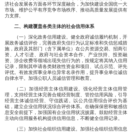
济社会发展各方面各环节深度融合，为加快建设全国统一大
市场、维护公平有序竞争市场秩序、推动高质量发展提供有
力支撑。
二、构建覆盖各类主体的社会信用体系
（一）深化政务信用建设。健全政府诚信履约机制，开
展政务诚信评价，完善政府失信行为认定标准和失信惩戒措
施，政府及其部门（含下属单位）在公共资源交易、招商引
资、人才引进、政府与社会资本合作、产业扶持、投资融
资、涉企收费等领域出现失信行为的，按规定将其纳入信用
记录，限制其申请各类财政性资金和项目、试点示范、评先
评优。有效发挥事业单位异常名录作用，提升事业单位诚信
自律水平。加强公职人员诚信管理和教育。
（二）加强经营主体信用建设。强化经营主体信用管
理，支持经营主体完善合规经营制度、管控信用风险，引导
经营主体诚信经营、守信践诺。以公共信用综合评价为基
础，建立企业信用状况综合评价体系。在确保保密和敏感信
息安全前提下，加强国有企业信用状况披露。鼓励经营主体
主动向信用服务机构提供信用信息，不断健全信用记录。
（三）加快社会组织信用建设。加强社会组织信用信息