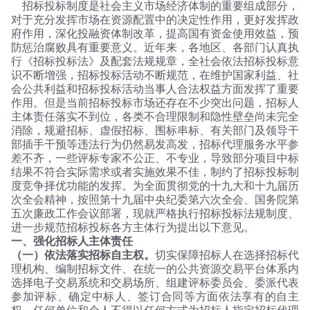
招标投标制度是社会主义市场经济体制的重要组成部分，
对于充分发挥市场在资源配置中的决定性作用，更好发挥政
府作用，深化投融资体制改革，提高国有资金使用效益，预
防惩治腐败具有重要意义。近年来，各地区、各部门认真执
行《招标投标法》及配套法规规章，全社会依法招标投标意
识不断增强，招标投标活动不断规范，在维护国家利益、社
会公共利益和招标投标活动当事人合法权益方面发挥了重要
作用。但是当前招标投标市场还存在不少突出问题，招标人
主体责任落实不到位，各类不合理限制和隐性壁垒尚未完全
消除，规避招标、虚假招标、围标串标、有关部门及领导干
部插手干预等违法行为仍然易发高发，招标代理服务水平参
差不齐，一些评标专家不公正、不专业，导致部分项目中标
结果不符合实际需求或者实施效果不佳，制约了招标投标制
度竞争择优功能的发挥。为全面贯彻党的十九大和十九届历
次全会精神，按照第十九届中央纪委第六次全会、国务院第
五次廉政工作会议部署，现就严格执行招标投标法规制度、
进一步规范招标投标各方主体行为提出以下意见。
一、强化招标人主体责任
（一）依法落实招标自主权。
切实保障招标人在选择招标代
理机构、编制招标文件、在统一的公共资源交易平台体系内
选择电子交易系统和交易场所、组建评标委员会、委派代表
参加评标、确定中标人、签订合同等方面依法享有的自主